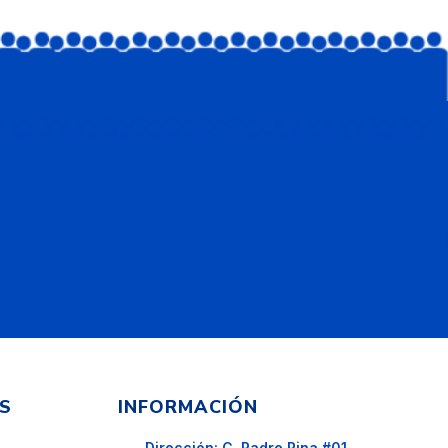
S
INFORMACIÓN
Dirección: C. Padre Pina #01,