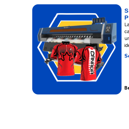
S
P
L
ca
un
id
S
B