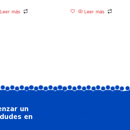
Leer más
Leer más
enzar un
 dudes en